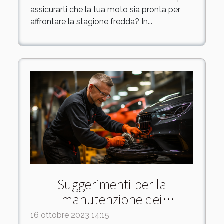
assicurarti che la tua moto sia pronta per
affrontare la stagione fredda? In...
Suggerimenti per la
manutenzione dei
pneumatici nel tempo
16 ottobre 2023 14:15